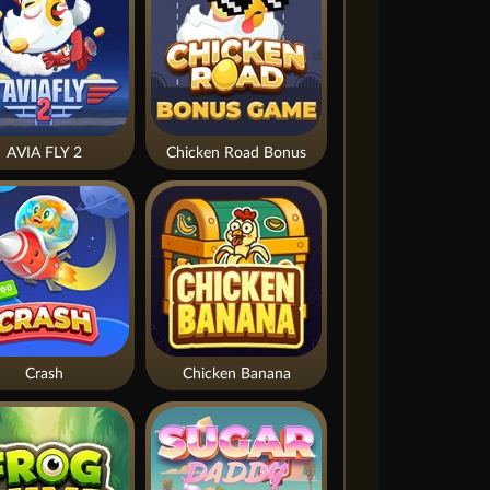
AVIA FLY 2
Chicken Road Bonus
Crash
Chicken Banana