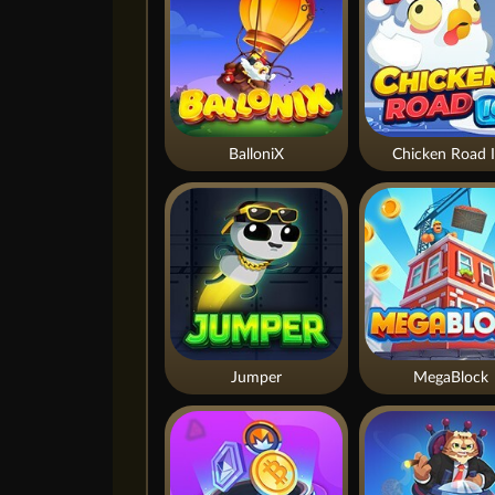
BalloniX
Chicken Road 
Jumper
MegaBlock