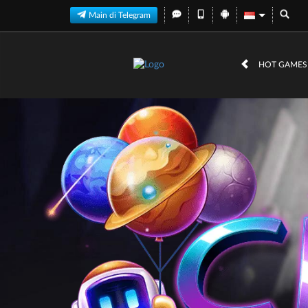
Main di Telegram
HOT GAMES