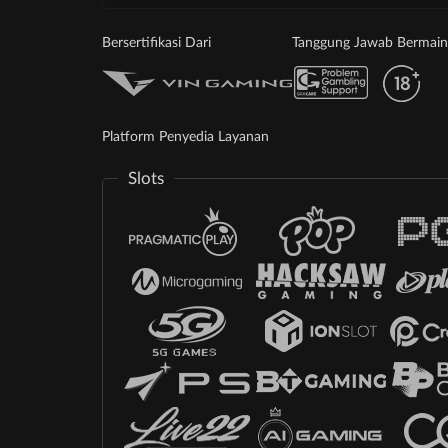
Bersertifikasi Dari
Tanggung Jawab Bermain
Platform Penyedia Layanan
Slots