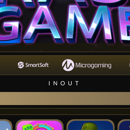
INOUT