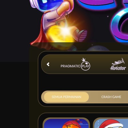
SEMUA PERMAINAN
CRASH GAME