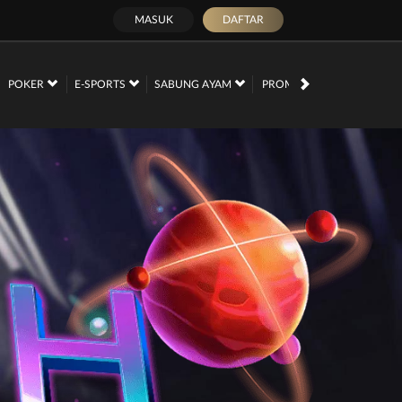
MASUK
DAFTAR
PROMOSI
POKER
E-SPORTS
SABUNG AYAM