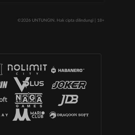
©2026 UNTUNGIN. Hak cipta dilindungi | 18+