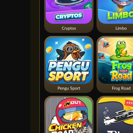
Cryptos
Limbo
Pengu Sport
Frog Road