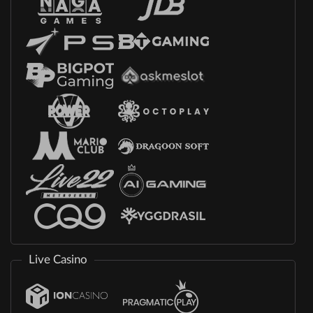
Live Casino