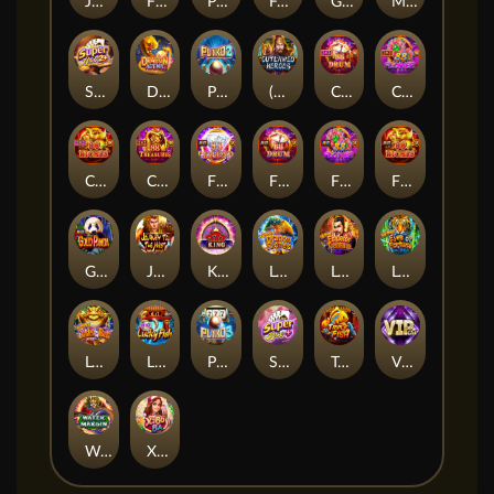
JiXiangRuYi(H5)
F-88Treasures(H5)
PINE OF PLINKO 2
FA DA CAI(H5)
G-BloomingRiches
MANEKI NEKO(H5)
Super Ace2+
Dragon Arena
Plinko2
(H5)Outlawed Heroes
C-88Drum(H5)
C-88Flower(H5)
C-88Riches(H5)
C-88Treasures(H5)
F-88Diamond(H5)
F-88Drum(H5)
F-88Flower(H5)
F-88Riches(H5)
Gold Panda(H5)
JourneyToTheWest
King-777
L-DragonRiches
L-EmperorTreasure
L-EyesOfFortune
L-GoldenToad
LuckyFish
Plinko3
Super Ace+
Triple Fish(H5)
VIP Club
Water Margin(H5)
XiBoBA