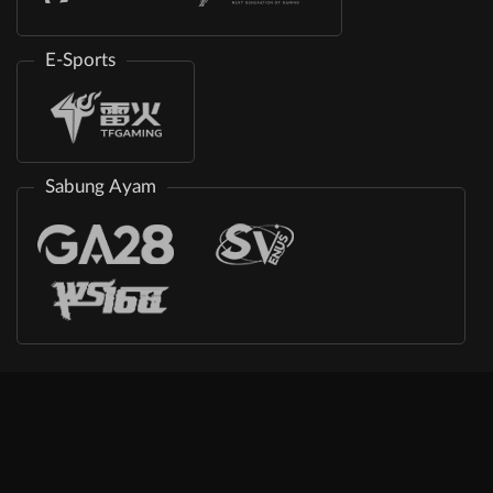
E-Sports
Sabung Ayam