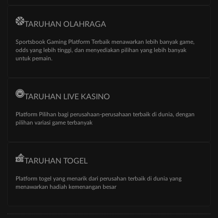
TARUHAN OLAHRAGA
Sportsbook Gaming Platform Terbaik menawarkan lebih banyak game,
odds yang lebih tinggi, dan menyediakan pilihan yang lebih banyak
untuk pemain.
TARUHAN LIVE KASINO
Platform Pilihan bagi perusahaan-perusahaan terbaik di dunia, dengan
pilihan variasi game terbanyak
TARUHAN TOGEL
Platform togel yang menarik dari perusahan terbaik di dunia yang
menawarkan hadiah kemenangan besar