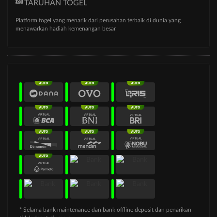
TARUHAN TOGEL
Platform togel yang menarik dari perusahan terbaik di dunia yang
menawarkan hadiah kemenangan besar
* Selama bank maintenance dan bank offline deposit dan penarikan