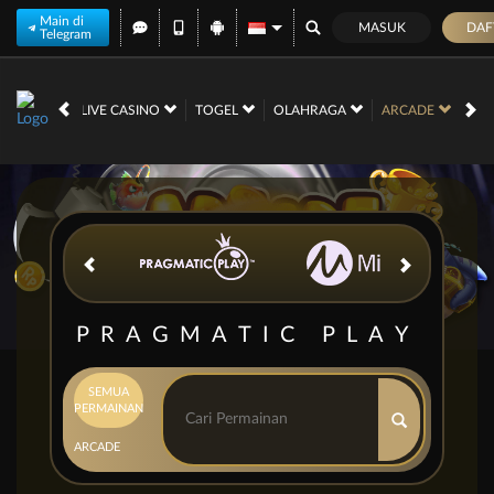
Main di
MASUK
DAF
Telegram
SLOTS
LIVE CASINO
TOGEL
OLAHRAGA
ARCADE
PO
PRAGMATIC PLAY
SEMUA
PERMAINAN
ARCADE