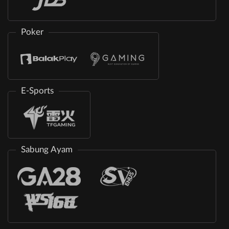
Poker
E-Sports
Sabung Ayam