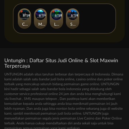
RTP
92%
RTP
87%
RTP
95%
RTP
90%
Chicken+
Mines+
Limbo+
Spire+
Untungin : Daftar Situs Judi Online & Slot Maxwin
Terpercaya
UNTUNGIN adalah situs taruhan terbesar dan terpercaya di Indonesia. Dimana
kami adalah salah satu bandar judi bola online, casino online dan poker online
terbaik yang mencakup seluruh bidang permainan game online. UNTUNGIN
kini hadir sebagai salah satu bandar bola indonesia yang didukung oleh
customer service profesional online 24 jam dan anda bisa menghubungi kami
via livechat , SMS maupun telepon , Dan pastinya kami akan memberikan
kemudahan kepada anda sehingga anda bisa menikmati permainan ini jauh
lebih nyaman. Dan anda juga bisa nonton bola online sekarang juga di website
kami, sambil menikmati permainan judi bola online. UNTUNGIN juga
menyediakan permainan segala jenis permainan Live Casino dan Poker Online
terbaik. Anda hanya cukup mendaftarkan diri anda sekali saja untuk bisa
memainkan semua permainan yang kami sediakan.