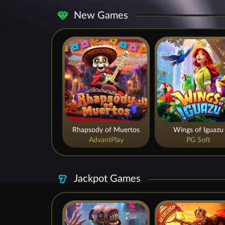
New Games
Rhapsody of Muertos
Wings of Iguazu
AdvantPlay
PG Soft
Jackpot Games