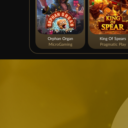
Orphan Organ
King Of Spears
MicroGaming
Pragmatic Play