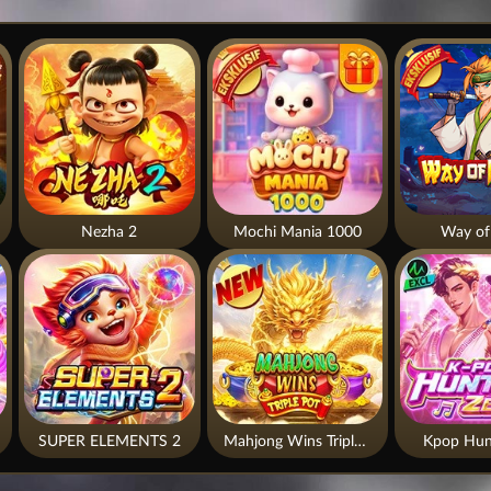
Nezha 2
Mochi Mania 1000
Way of
SUPER ELEMENTS 2
Mahjong Wins Triple Pot
Kpop Hun