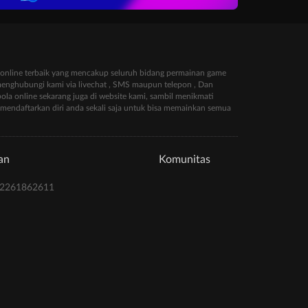
er online terbaik yang mencakup seluruh bidang permainan game
 menghubungi kami via livechat , SMS maupun telepon , Dan
a online sekarang juga di website kami, sambil menikmati
mendaftarkan diri anda sekali saja untuk bisa memainkan semua
an
Komunitas
2261862611