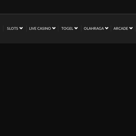
SLOTS
LIVE CASINO
TOGEL
OLAHRAGA
ARCADE